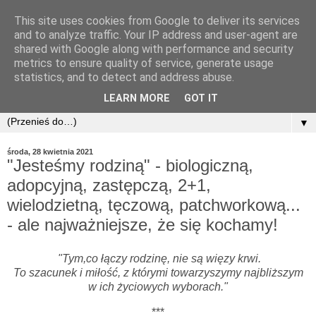
This site uses cookies from Google to deliver its services
and to analyze traffic. Your IP address and user-agent are
shared with Google along with performance and security
metrics to ensure quality of service, generate usage
statistics, and to detect and address abuse.
LEARN MORE
GOT IT
▼
środa, 28 kwietnia 2021
"Jesteśmy rodziną" - biologiczną,
adopcyjną, zastępczą, 2+1,
wielodzietną, tęczową, patchworkową...
- ale najważniejsze, że się kochamy!
"Tym,co łączy rodzinę, nie są więzy krwi.
To szacunek i miłość, z którymi towarzyszymy najbliższym
w ich życiowych wyborach."
***