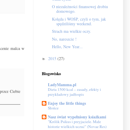
O niezależności finansowej drobiu
domowego.
Kolęda i WOŚP, czyli o tym, jak
spędziliśmy weekend.
Strach ma wielkie oczy.
No, nareszcie !
Hello, New Year...
zucenie malca w
2015
(27)
►
Blogowisko
LadyMamma.pl
Dieta 1500 kcal – zasady, efekty i
przez Ciebie
przykładowy jadłospis
Enjoy the little things
Słońce
Nasz świat wypełniony ksiażkami
"Królik Psikus i przyjaciele. Małe
historie wielkich uczuć" (Novae Res)