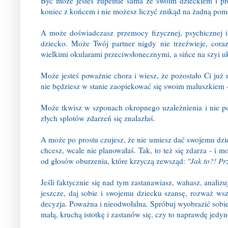
Być może jesteś zupełnie sama ze swoim dzieckiem i pr
koniec z końcem i nie możesz liczyć znikąd na żadną pom
A może doświadczasz przemocy fizycznej, psychicznej i
dziecko. Może Twój partner nigdy nie trzeźwieje, cora
wielkimi okularami przeciwsłonecznymi, a sińce na szyi 
Może jesteś poważnie chora i wiesz, że pozostało Ci już n
nie będziesz w stanie zaopiekować się swoim maluszkiem 
Może tkwisz w szponach okropnego uzależnienia i nie pot
złych splotów zdarzeń się znalazłaś.
A może po prostu czujesz, że nie umiesz dać swojemu dzie
chcesz, wcale nie planowałaś. Tak, to też się zdarza - i
od głosów oburzenia, które krzyczą zewsząd:
"Jak to?! Pr
Jeśli faktycznie się nad tym zastanawiasz, wahasz, analizu
jeszcze, daj sobie i swojemu dziecku szansę, rozważ ws
decyzja. Poważna i nieodwołalna. Spróbuj wyobrazić sobie, 
małą, kruchą istotkę i zastanów się, czy to naprawdę jedyn