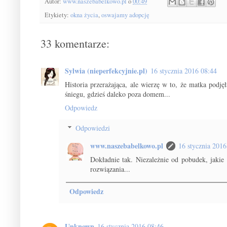
Autor:
www.naszebabelkowo.pl
o
00:49
Etykiety:
okna życia
,
oswajamy adopcję
33 komentarze:
Sylwia (nieperfekcyjnie.pl)
16 stycznia 2016 08:44
Historia przerażająca, ale wierzę w to, że matka podj
śniegu, gdzieś daleko poza domem...
Odpowiedz
Odpowiedzi
www.naszebabelkowo.pl
16 stycznia 2016
Dokładnie tak. Niezależnie od pobudek, jakie 
rozwiązania...
Odpowiedz
Unknown
16 stycznia 2016 08:46