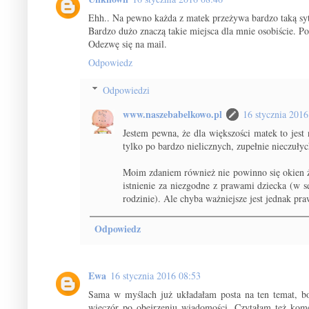
Ehh.. Na pewno każda z matek przeżywa bardzo taką sy
Bardzo dużo znaczą takie miejsca dla mnie osobiście. Po
Odezwę się na mail.
Odpowiedz
Odpowiedzi
www.naszebabelkowo.pl
16 stycznia 2016
Jestem pewna, że dla większości matek to jest
tylko po bardzo nielicznych, zupełnie nieczuły
Moim zdaniem również nie powinno się okien ż
istnienie za niezgodne z prawami dziecka (w s
rodzinie). Ale chyba ważniejsze jest jednak pra
Odpowiedz
Ewa
16 stycznia 2016 08:53
Sama w myślach już układałam posta na ten temat, bo 
wieczór po obejrzeniu wiadomości. Czytałam też kome