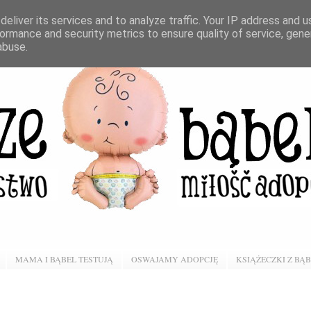
eliver its services and to analyze traffic. Your IP address and 
ormance and security metrics to ensure quality of service, gen
abuse.
MAMA I BĄBEL TESTUJĄ
OSWAJAMY ADOPCJĘ
KSIĄŻECZKI Z BĄ