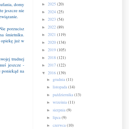
2025
(20)
zaufania, domy
►
że jeszcze nie
2024
(25)
►
związanie.
2023
(54)
►
2022
(89)
►
Nie porzucisz
na śmietniku.
2021
(119)
►
 opiekę już w
2020
(134)
►
2019
(105)
►
2018
(121)
►
swojej trudnej
muś jeszcze -
2017
(122)
►
ne poniekąd na
2016
(139)
▼
grudnia
(11)
►
listopada
(14)
►
października
(13)
►
września
(11)
►
sierpnia
(9)
►
lipca
(9)
►
czerwca
(10)
►