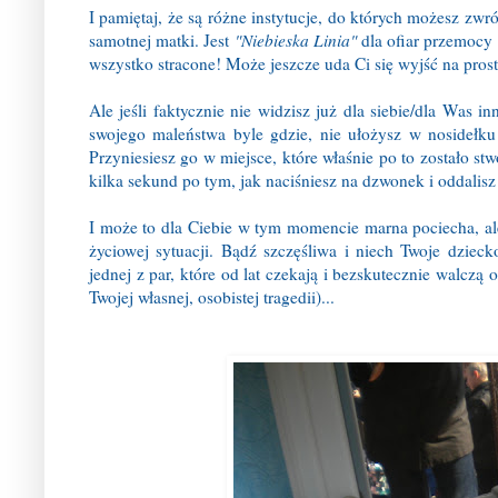
I pamiętaj, że są różne instytucje, do których możesz zwr
samotnej matki. Jest
"Niebieska Linia"
dla ofiar przemocy 
wszystko stracone! Może jeszcze uda Ci się wyjść na prost
Ale jeśli faktycznie nie widzisz już dla siebie/dla Was 
swojego maleństwa byle gdzie, nie ułożysz w nosidełku
Przyniesiesz go w miejsce, które właśnie po to zostało s
kilka sekund po tym, jak naciśniesz na dzwonek i oddalisz
I może to dla Ciebie w tym momencie marna pociecha, ale w
życiowej sytuacji. Bądź szczęśliwa i niech Twoje dziec
jednej z par, które od lat czekają i bezskutecznie walczą
Twojej własnej, osobistej tragedii)...