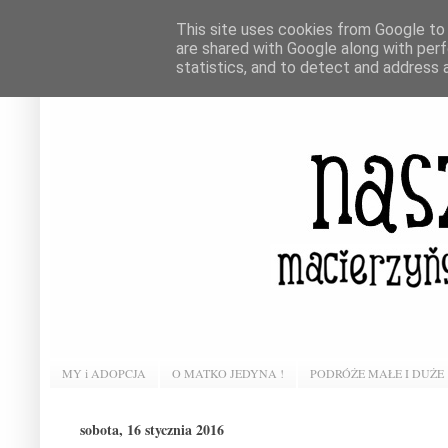
This site uses cookies from Google to d
are shared with Google along with perf
statistics, and to detect and address 
MY i ADOPCJA
O MATKO JEDYNA !
PODRÓŻE MAŁE I DUŻE
sobota, 16 stycznia 2016