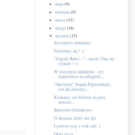
maja
(9)
►
kwietnia
(9)
►
marca
(11)
►
lutego
(18)
►
stycznia
(15)
▼
Styczniowi ulubieńcy.
Przytulmy się ! :)
"Zapiski Babci..." - niech i Ona się
wykaże ! :)
W wiecznym oddaleniu - czy
małżeństwo na odległość...
"Opowieść" Joanna Papuzińskiej -
coś dla dorosłyc...
Kochanie, nie kłóćmy się przy
dziecku...
Babciowo-Dziadkowo.
O skrzacie, który nie śpi.
I potwór syty, i wilk cały :)
Okna życia.