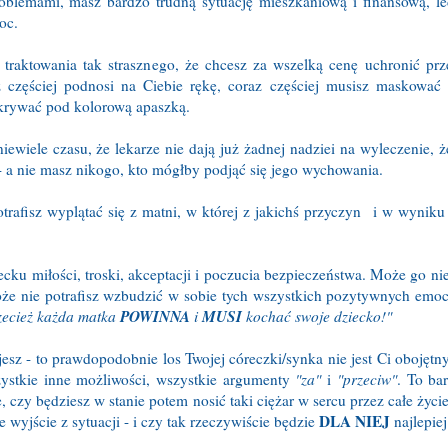
oblemami, masz bardzo trudną sytuację mieszkaniową i finansową, l
oc.
 traktowania tak strasznego, że chcesz za wszelką cenę uchronić pr
z częściej podnosi na Ciebie rękę, coraz częściej musisz maskować
ukrywać pod kolorową apaszką.
iewiele czasu, że lekarze nie dają już żadnej nadziei na wyleczenie, 
- a nie masz nikogo, kto mógłby podjąć się jego wychowania.
rafisz wyplątać się z matni, w której z jakichś przyczyn i w wyniku
cku miłości, troski, akceptacji i poczucia bezpieczeństwa. Może go nie
 może nie potrafisz wzbudzić w sobie tych wszystkich pozytywnych emocj
POWINNA
MUSI
zecież każda matka
i
kochać swoje dziecko!"
jesz - to prawdopodobnie los Twojej córeczki/synka nie jest Ci obojętn
zystkie inne możliwości, wszystkie argumenty
"za"
i
"przeciw"
. To ba
czy będziesz w stanie potem nosić taki ciężar w sercu przez całe życie
DLA NIEJ
e wyjście z sytuacji - i czy tak rzeczywiście będzie
najlepiej