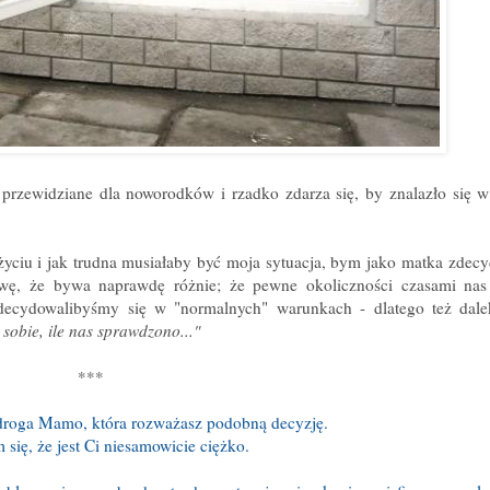
e przewidziane dla noworodków i rzadko zdarza się, by znalazło się 
yciu i jak trudna musiałaby być moja sytuacja, bym jako matka zdecy
awę, że bywa naprawdę różnie; że pewne okoliczności czasami nas 
 zdecydowalibyśmy się w "normalnych" warunkach - dlatego też dal
 sobie, ile nas sprawdzono..."
***
, droga Mamo, która rozważasz podobną decyzję.
się, że jest Ci niesamowicie ciężko.