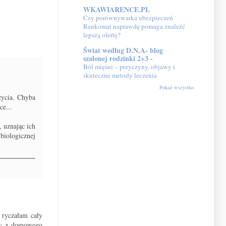
WKAWIARENCE.PL
Czy porównywarka ubezpieczeń
Rankomat naprawdę pomaga znaleźć
lepszą ofertę?
Świat według D.N.A- blog
szalonej rodzinki 2+3 -
Ból mięśni – przyczyny, objawy i
skuteczne metody leczenia
Pokaż wszystko
życia. Chyba
ce...
 uznając ich
biologicznej
 ryczałam cały
ady z domowego