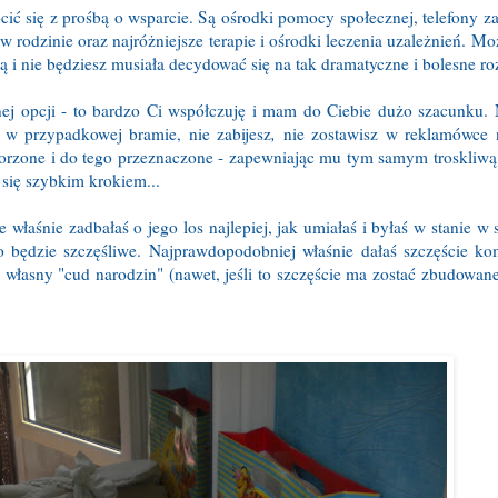
ócić się z prośbą o wsparcie. Są ośrodki pomocy społecznej, telefony 
w rodzinie oraz najróżniejsze terapie i ośrodki leczenia uzależnień. Mo
ą i nie będziesz musiała decydować się na tak dramatyczne i bolesne ro
innej opcji - to bardzo Ci współczuję i mam do Ciebie dużo szacunku. 
 w przypadkowej bramie, nie zabijesz
,
nie zostawisz w reklamówce 
tworzone i do tego przeznaczone - zapewniając mu tym samym troskliwą
 się szybkim krokiem...
łaśnie zadbałaś o jego los najlepiej, jak umiałaś i byłaś w stanie w 
ko będzie szczęśliwe. Najprawdopodobniej właśnie dałaś szczęście ko
 o własny "cud narodzin" (nawet, jeśli to szczęście ma zostać zbudowa