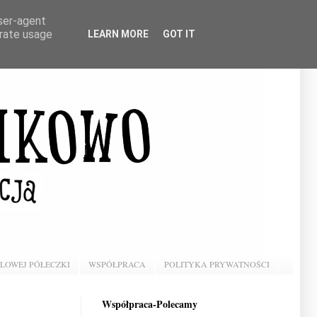
user-agent
erate usage
LEARN MORE
GOT IT
BLOWEJ PÓŁECZKI
WSPÓŁPRACA
POLITYKA PRYWATNOŚCI
Współpraca-Polecamy