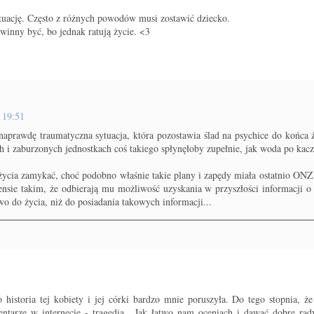
tuację. Często z różnych powodów musi zostawić dziecko.
winny być, bo jednak ratują życie. <3
 19:51
 naprawdę traumatyczna sytuacja, która pozostawia ślad na psychice do końca 
ch i zaburzonych jednostkach coś takiego spłynęłoby zupełnie, jak woda po kacz
ycia zamykać, choć podobno właśnie takie plany i zapędy miała ostatnio ONZ,
ensie takim, że odbierają mu możliwość uzyskania w przyszłości informacji o 
wo do życia, niż do posiadania takowych informacji...
historia tej kobiety i jej córki bardzo mnie poruszyła. Do tego stopnia, że
ntarze w internecie - tragedia.. Jak łatwo nam oceniach i dawać dobre r