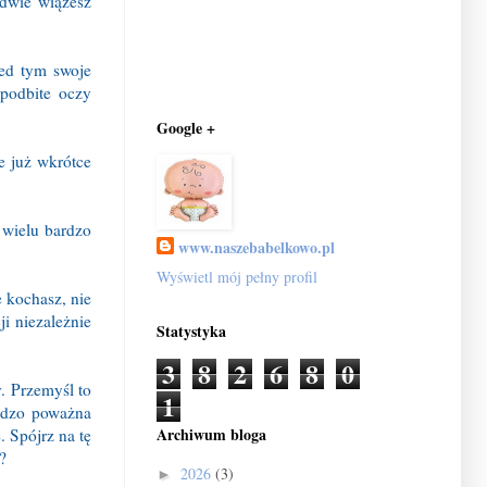
edwie wiążesz
zed tym swoje
 podbite oczy
Google +
że już wkrótce
 wielu bardzo
www.naszebabelkowo.pl
Wyświetl mój pełny profil
 kochasz, nie
i niezależnie
Statystyka
3
8
2
6
8
0
y. Przemyśl to
1
rdzo poważna
Archiwum bloga
. Spójrz na tę
?
2026
(3)
►