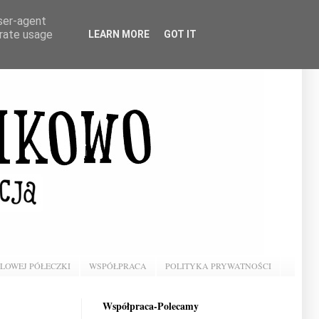
user-agent
erate usage
LEARN MORE
GOT IT
BLOWEJ PÓŁECZKI
WSPÓŁPRACA
POLITYKA PRYWATNOŚCI
Współpraca-Polecamy