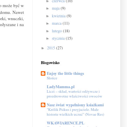
czerwca
(10)
►
to może być w
maja
(9)
►
w domu. Nawet
kwietnia
(9)
►
rki, wnuczki,
marca
(11)
►
usłyszane i na
lutego
(18)
►
stycznia
(15)
►
2015
(27)
►
Blogowisko
Enjoy the little things
Słońce
LadyMamma.pl
Liczi – skład, wartości odżywcze i
prozdrowotne właściwości owoców
Nasz świat wypełniony ksiażkami
"Królik Psikus i przyjaciele. Małe
historie wielkich uczuć" (Novae Res)
WKAWIARENCE.PL