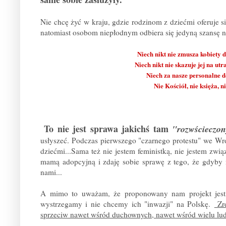
Nie chcę żyć w kraju, gdzie rodzinom z dziećmi oferuje s
natomiast osobom niepłodnym odbiera się jedyną szansę na
Niech nikt nie zmusza kobiety 
Niech nikt nie skazuje jej na u
Niech za nasze personalne d
Nie Kościół, nie księża, n
To nie jest sprawa jakichś tam
"rozwścieczon
usłyszeć.
Podczas pierwszego "czarnego protestu" we Wr
dziećmi...Sama też nie jestem feministką, nie jestem zw
mamą adopcyjną i zdaję sobie sprawę z tego, że gdyby 
nami...
A mimo to uważam, że proponowany nam projekt jest b
wystrzegamy i nie chcemy ich "inwazji" na Polskę.
Zre
sprzeciw nawet wśród duchownych, nawet wśród wielu lud