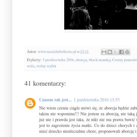
Autor:
www.naszebabelkowo.pl
o
13:11
Etykiety:
3 października 2016
,
aborcja
,
black monday
,
Czarny poniedz
wola
,
wolny wybór
41 komentarzy:
Czasem tak jest...
1 października 2016 13:53
Nie wiem czemu ciągle mówi się, że aborcja będzie zab
takim nie wspomina!!! Nie jestem za aborcją, nie taką 
już nie i prawda jest taka, że nikt nie ma prawa bawić
jest to zagrożenie życia matki. Co do dzieci chorych
mieć dziecko nieuleczalnie chore, proponowali aborcję i