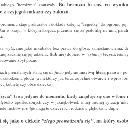
Bo heroizm to coś, co wynika
 takiego "heroizmu" zmuszały.
ie z czyjegoś nakazu czy zakazu.
ronieniu staje prokurator i dokłada kolejną "cegiełkę" do ogromu jej 
i w kraju, w którym księdza przenosi się za pedofilię na inną parafi
i.
ana wyłącznie jako inkubator bez prawa do głosu, samostanowienia, 
(lub nie)
ej zacznie się jej udzielać
dopiero w
"sytuacji bezpośrednie
cydowanie zbyt późno.
martwą literą prawa
ach prenatalnych staną się
de facto
jedynie
- p
uszkodzenia płodu (
a niektórzy już teraz zupełnie otwarcie i wprost o
bcą kobietę czy obce dziecko
).
życia" trwa jedynie do momentu, kiedy znajduje się ono w łonie
głęboko upośledzonych czy w jakiejkolwiek innej trudnej sytuacji nikt 
iciele ruchów
pro-life
mają te dzieci i ich rodziców głęboko w dupie.
 się jako o efekcie
, na który osob
"złego prowadzenia się"