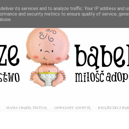
eliver its services and to analyze traffic. Your IP address and 
ormance and security metrics to ensure quality of service, gen
abuse.
MAMA I BĄBEL TESTUJĄ
OSWAJAMY ADOPCJĘ
KSIĄŻECZKI Z BĄ