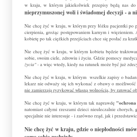
w kraju, w którym jakiekolwiek przepisy będą nas do
nieprzymuszonej woli i świadomej decyzji - a n
Nie chcę żyć w kraju, w którym przy łóżku pacjentki po po
cierpienia, grożąc postępowaniem karnym i więzieniem. An
kobietę po tak ciężkich przejściach chce się posłać za kratk
Nie chcę żyć w kraju, w którym kobieta będzie traktow
sobie, swoim ciele, zdrowiu i życiu. Gdzie pomocy medyczn
życia" -
a więc wtedy, kiedy na ratunek może być już zde
Nie chcę żyć w kraju, w którym wszelkie zapisy o badani
lekarz nie odważy się ich wykonać z obawy o możliwość 
nie zamierzają ryzykować własną wolnością, by ratować o
"ochrona 
Nie chcę żyć w kraju, w którym tak naprawdę
natomiast całymi rzeszami dzieci nieuleczalnie chorych, 
specjalnie nie interesuje - i zarówno rząd, jak i przedstaw
Nie chcę żyć w kraju, gdzie o niepłodności mówi
same sobie zasłużyły.