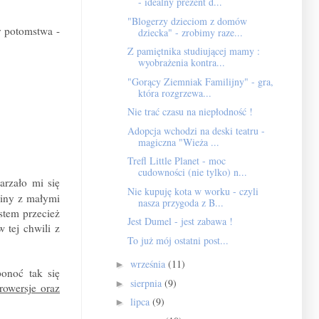
- idealny prezent d...
"Blogerzy dzieciom z domów
y potomstwa -
dziecka" - zrobimy raze...
Z pamiętnika studiującej mamy :
wyobrażenia kontra...
"Gorący Ziemniak Familijny" - gra,
która rozgrzewa...
Nie trać czasu na niepłodność !
Adopcja wchodzi na deski teatru -
magiczna "Wieża ...
Trefl Little Planet - moc
cudowności (nie tylko) n...
arzało mi się
Nie kupuję kota w worku - czyli
ziny z małymi
nasza przygoda z B...
stem przecież
Jest Dumel - jest zabawa !
 tej chwili z
To już mój ostatni post...
września
(11)
►
onoć tak się
sierpnia
(9)
►
rowersje oraz
lipca
(9)
►