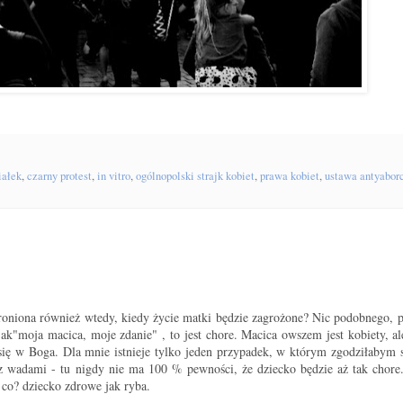
iałek
,
czarny protest
,
in vitro
,
ogólnopolski strajk kobiet
,
prawa kobiet
,
ustawa antyabor
roniona również wtedy, kiedy życie matki będzie zagrożone? Nic podobnego, p
jak"moja macica, moje zdanie" , to jest chore. Macica owszem jest kobiety, al
 się w Boga. Dla mnie istnieje tylko jeden przypadek, w którym zgodziłabym s
 i z wadami - tu nigdy nie ma 100 % pewności, że dziecko będzie aż tak chor
 co? dziecko zdrowe jak ryba.