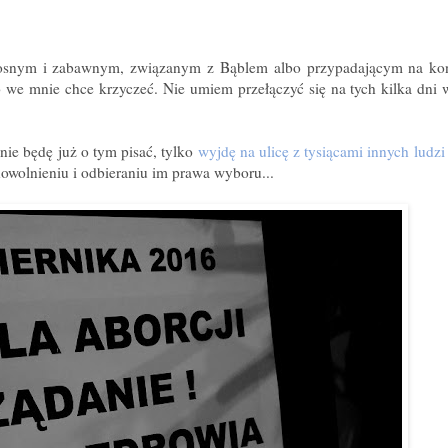
adosnym i zabawnym, związanym z Bąblem albo przypadającym na kon
we mnie chce krzyczeć. Nie umiem przełączyć się na tych kilka dni 
 nie będę już o tym pisać, tylko
wyjdę na ulicę z tysiącami innych ludzi
nowolnieniu i odbieraniu im prawa wyboru...