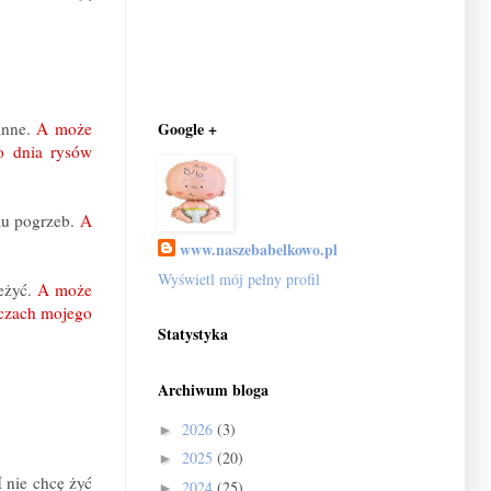
inne.
A może
Google +
o dnia rysów
mu pogrzeb.
A
www.naszebabelkowo.pl
Wyświetl mój pełny profil
zeżyć.
A może
oczach mojego
Statystyka
Archiwum bloga
2026
(3)
►
2025
(20)
►
 nie chcę żyć
2024
(25)
►