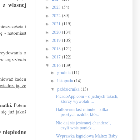
 z własnej
2023
(54)
►
2022
(89)
►
2021
(119)
►
nieszczęścia i
2020
(134)
ę - natomiast
►
2019
(105)
►
2018
(121)
►
decydowania o
2017
(122)
►
go zagrożenia
2016
(139)
▼
grudnia
(11)
►
onieważ żaden
listopada
(14)
►
świadczają, że
października
(13)
▼
PicadoApp.com - o jednych takich,
którzy wywołali ...
 matki.
Potem
Halloween last minute - kilka
się już jakoś
prostych ozdób, któr...
Nie daj się jesiennej chandrze!,
czyli wpis poniek...
y niepłodne
Wyprawka kąpielowa Maltex Baby