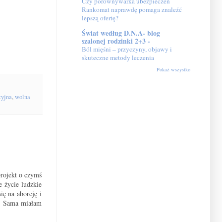
Czy porównywarka ubezpieczeń
Rankomat naprawdę pomaga znaleźć
lepszą ofertę?
Świat według D.N.A- blog
szalonej rodzinki 2+3 -
Ból mięśni – przyczyny, objawy i
skuteczne metody leczenia
Pokaż wszystko
cyjna
,
wolna
rojekt o czymś
e życie ludzkie
ię na aborcję i
e. Sama miałam