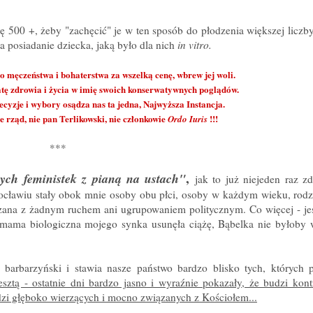
ię 500 +, żeby "zachęcić" je w ten sposób do płodzenia większej liczb
 posiadanie dziecka, jaką było dla nich
in vitro.
do męczeństwa i bohaterstwa za wszelką cenę, wbrew jej woli.
tratę zdrowia i życia w imię swoich konserwatywnych poglądów.
ecyzje i wybory osądza nas
ta jedna, Najwyższa Instancja.
ie rząd, nie pan Terlikowski, nie członkowie
!!!
Ordo Iuris
***
,
ych feministek z pianą na ustach"
jak to już niejeden raz zd
ocławiu stały obok mnie osoby obu płci, osoby w każdym wieku, rod
iązana z żadnym ruchem ani ugrupowaniem politycznym. Co więcej - je
mama biologiczna mojego synka usunęła ciążę, Bąbelka nie byłoby w
arbarzyński i stawia nasze państwo bardzo blisko tych, których p
sztą - ostatnie dni bardzo jasno i wyraźnie pokazały, że budzi kont
zi głęboko wierzących i mocno związanych z Kościołem...