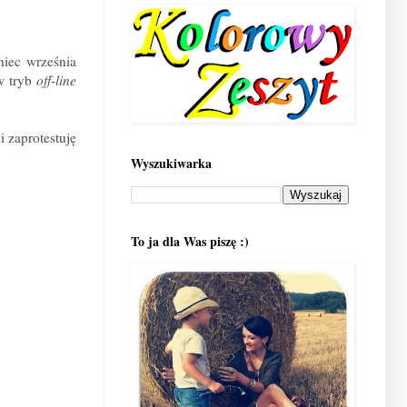
iec września
w tryb
off-line
i zaprotestuję
Wyszukiwarka
To ja dla Was piszę :)