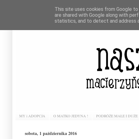
This site uses cookies from Google to d
are shared with Google along with perf
statistics, and to detect and address 
MY i ADOPCJA
O MATKO JEDYNA !
PODRÓŻE MAŁE I DUŻE
sobota, 1 października 2016