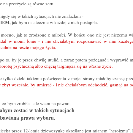
e na przeżycie są równe zeru.
nigdy się w takich sytuacjach nie znalazłam -
IEM,
jak bym ostatecznie w każdej z nich postąpiła.
 mocno, jak to zrodzone z miłości. W końcu ono nie jest niczemu w
adal w moim łonie - i nie chciałabym rozpoznawać w nim każdeg
calnie na resztę mojego życia.
o to, by je przez chwilę utulić, a zaraz potem pożegnać i wyprawić 
orobą psychiczną albo chęcią targnięcia się na własne życie.
e tylko dzięki takiemu poświęceniu z mojej strony miałoby szansę pr
e zbyt wcześnie, by umierać - i nie chciałabym odchodzić, gasnąć na 
, co bym zrobiła - ale wiem na pewno,
łabym zostać w takich sytuacjach
bawiona prawa wyboru.
iecka przez 12-letnią dziewczynkę określane jest mianem "heroizmu". I