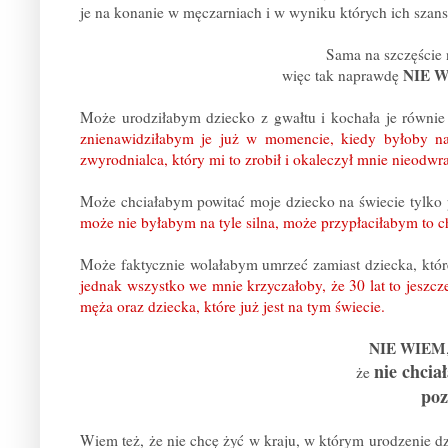
je na konanie w męczarniach i w wyniku których ich szans
Sama na szczęście 
NIE W
więc tak naprawdę
Może urodziłabym dziecko z gwałtu i kochała je równie
znienawidziłabym je już w momencie, kiedy byłoby n
zwyrodnialca, który mi to zrobił i okaleczył mnie nieodwra
Może chciałabym powitać moje dziecko na świecie tylko p
może nie byłabym na tyle silna, może przypłaciłabym to ch
Może faktycznie wolałabym umrzeć zamiast dziecka, któr
jednak wszystko we mnie krzyczałoby, że 30 lat to jeszcz
męża oraz dziecka, które już jest na tym świecie.
NIE WIEM
nie chcia
że
poz
Wiem też, że nie chcę żyć w kraju, w którym urodzenie dz