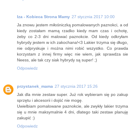
Iza - Kobieca Strona Mamy
27 stycznia 2017 10:00
Ja znowu jestem miłośniczką pomalowanych paznokci, a od
kiedy zostałam mamą rzadko kiedy mam czas i ochotę,
żeby co 2-3 dni malować paznokcie. Od kiedy odkryłam
hybrydy jestem w ich zakochana!<3 Lakier trzyma się długo,
nie odpryskuje i można nimi robić wszystko. Co prawda
korzystam z innej firmy więc nie wiem, jak sprawdza sie
Neess, ale tak czy siak hybrydy są super! ;)
Odpowiedz
przystanek_mama
27 stycznia 2017 15:26
Jak dla mnie zestaw super. Już rok wybieram się po zakup
sprzętu i akcesorii i dojść nie mogę.
Uwielbiam pomalowane paznokcie, ale zwykły lakier trzyma
się u mnie maksymalnie 4 dni, dlatego taki zestaw planuję
zakupić :)
Odpowiedz