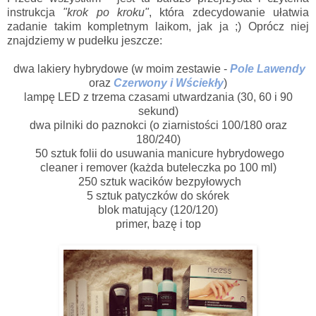
instrukcja
"krok po kroku"
, która zdecydowanie ułatwia
zadanie takim kompletnym laikom, jak ja ;) Oprócz niej
znajdziemy w pudełku jeszcze:
dwa lakiery hybrydowe (w moim zestawie -
Pole Lawendy
oraz
Czerwony i Wściekły
)
lampę LED z trzema czasami utwardzania (30, 60 i 90
sekund)
dwa pilniki do paznokci (o ziarnistości 100/180 oraz
180/240)
50 sztuk folii do usuwania manicure hybrydowego
cleaner i remover (każda buteleczka po 100 ml)
250 sztuk wacików bezpyłowych
5 sztuk patyczków do skórek
blok matujący (120/120)
primer, bazę i top