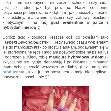
coś mi tam nie odpryśnie, nie zacznie schodzić i czy nadal
jest tak ładne, jak być powinno. Nasze codzienne
aktywności podejmowane z Bąblem - jak chociażby lepienie
z plasteliny, malowanie palcami czy zabawy piaskiem
kinetycznym -
na mój gust ewidentnie
w parze z
hybrydami
nie idą ;)
Oprócz tego - dochodzi jeszcze coś, co określam jako
"aspekt psychologiczny"
. Kiedy swego czasu wybierałam
się do manikiurzystki - po prostu siadałam, oddawałam się w
jej profesjonalne ręce i mogłam pozwolić sobie na pełen luz
i odprężenie. Kiedy robię
manicure hybrydowy w domu
-
zwyczajnie się irytuję, denerwuję i po kilkunastu minutach
mam ochotę rzucić wszystko w diabły (bez urazy dla
producenta
- takie już po prostu jest to moje niecierpliwe i
porywcze usposobienie ;) )