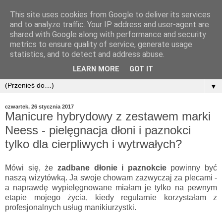
This site uses cookies from Google to deliver its services
and to analyze traffic. Your IP address and user-agent are
shared with Google along with performance and security
metrics to ensure quality of service, generate usage
statistics, and to detect and address abuse.
LEARN MORE
GOT IT
▼
czwartek, 26 stycznia 2017
Manicure hybrydowy z zestawem marki
Neess - pielęgnacja dłoni i paznokci
tylko dla cierpliwych i wytrwałych?
Mówi się, że
zadbane dłonie i paznokcie
powinny być
naszą wizytówką. Ja swoje chowam zazwyczaj za plecami -
a naprawdę wypielęgnowane miałam je tylko na pewnym
etapie mojego życia, kiedy regularnie korzystałam z
profesjonalnych usług manikiurzystki.