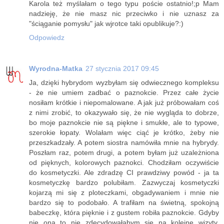
Karola też myślałam o tego typu poście ostatnio!;p Mam
nadzieję, że nie masz nic przeciwko i nie uznasz za
"ściąganie pomysłu" jak wjrotce taki opublikuje?:)
Odpowiedz
Wyrodna-Matka
27 stycznia 2017 09:45
Ja, dzięki hybrydom wyzbyłam się odwiecznego kompleksu
- że nie umiem zadbać o paznokcie. Przez całe życie
nosiłam krótkie i niepomalowane. A jak już próbowałam coś
z nimi zrobić, to okazywało się, że nie wygląda to dobrze,
bo moje paznokcie nie są piękne i smukłe, ale to typowe,
szerokie łopaty. Wolałam więc ciąć je krótko, żeby nie
przeszkadzały. A potem siostra namówiła mnie na hybrydy.
Poszłam raz, potem drugi, a potem byłam już uzależniona
od pięknych, kolorowych paznokci. Chodziłam oczywiście
do kosmetyczki. Ale zdradzę CI prawdziwy powód - ja ta
kosmetyczkę bardzo polubiłam. Zazwyczaj kosmetyczki
kojarzą mi się z ploteczkami, obgadywaniem i mnie nie
bardzo się to podobało. A trafiłam na świetną, spokojną
babeczkę, która pięknie i z gustem robiła paznokcie. Gdyby
nie ona to nie zdecydowałabym się na kolejne wizyty.