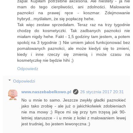
zapał. Kupiłam potrzebne akcesoria. Ale niestety - ja nie
mam do tego cierpliwości, ani zdolności. Malowanie
paznokci na prawej ręce - koszmar. Zdejmowanie
hybryd...myślałam, że się popłaczę hehe.
Tak więc zestaw sprzedałam. Teraz raz na trzy tygodnie
chodzę do kosmetyczki. Tak zadbanych paznokci nie
miałam nigdy hehe. Fakt - 1,5 godziny tam jestem, a potem
spokój na 3 tygodnie :) Nie umiem jakoś funkcjonować bez
pomalowanych paznokci, ale może kiedyś się to zmieni,
kiedy i inne rzeczy się zmienią i może czasu na
kosmetyczkę nie będzie hihi ;)
Odpowiedz
Odpowiedzi
www.naszebabelkowo.pl
26 stycznia 2017 20:31
No u mnie to samo. Jeszcze zwykły gładki paznokieć
jako tako zrobię - ale już o jakichkolwiek zdobieniach
nie ma mowy ;) Ręce mi się przy tym trzęsą jak 90-
letniej staruszce - i u mnie z kolei z malowaniem lewej
jest trudniej, bo jestem leworęczna ;)