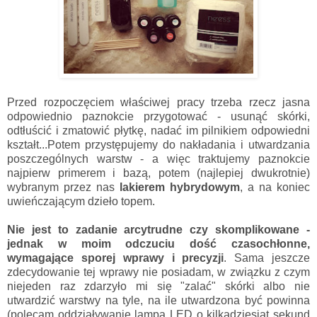
Przed rozpoczęciem właściwej pracy trzeba rzecz jasna
odpowiednio paznokcie przygotować - usunąć skórki,
odtłuścić i zmatowić płytkę, nadać im pilnikiem odpowiedni
kształt...Potem przystępujemy do nakładania i utwardzania
poszczególnych warstw - a więc traktujemy paznokcie
najpierw primerem i bazą, potem (najlepiej dwukrotnie)
wybranym przez nas
lakierem hybrydowym
, a na koniec
uwieńczającym dzieło topem.
Nie jest to zadanie arcytrudne czy skomplikowane -
jednak w moim odczuciu dość czasochłonne,
wymagające sporej wprawy i precyzji
. Sama jeszcze
zdecydowanie tej wprawy nie posiadam, w związku z czym
niejeden raz zdarzyło mi się "zalać" skórki albo nie
utwardzić warstwy na tyle, na ile utwardzona być powinna
(polecam oddziaływanie lampą LED o kilkadziesiąt sekund