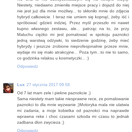
Niestety, niedawno zmieniła miejsce pracy i dojazd do niej
nie jest już dla mnie możliwy... to skłoniło mnie do zdjęcia
hybryd całkowicie. I teraz nie umiem się kopnąć, żeby iść i
spróbować gdzieś indziej. Przez myśl przeszło mi nawet
kupno własnego zestawu, ale... patrząc na to, że przy
Maluchu ciężko mi jest pomalować w spokoju paznokci
jedną warstwą odżywki, to siedzenie godzinę, żeby mieć
hybrydy i jeszcze zrobione nieprofesjonalnie przeze mnie,
wydaje mi się mało atrakcyjne... Poza tym...to nie to samo,
co godzinka relaksu u kosmetyczki... :)
Odpowiedz
Lux
27 stycznia 2017 09:58
Od 7 lat mam zele i piekne paznokcie ;)
Sama niestety mam takie niesprawne rece, ze pomalowanie
paznokci to dla mnie wyzwanie ;)Motoryka mala nie ulatwia
mi zadania, a moje kobietka od paznokci ma naprawde
wprawna reke i choc czasami szkoda mi czasu to jednak
zadbana dlon zwycieza ;)
Odpowiedz