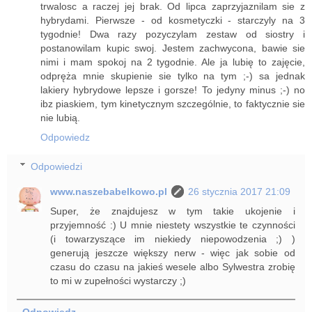
trwalosc a raczej jej brak. Od lipca zaprzyjaznilam sie z
hybrydami. Pierwsze - od kosmetyczki - starczyly na 3
tygodnie! Dwa razy pozyczylam zestaw od siostry i
postanowilam kupic swoj. Jestem zachwycona, bawie sie
nimi i mam spokoj na 2 tygodnie. Ale ja lubię to zajęcie,
odpręża mnie skupienie sie tylko na tym ;-) sa jednak
lakiery hybrydowe lepsze i gorsze! To jedyny minus ;-) no
ibz piaskiem, tym kinetycznym szczególnie, to faktycznie sie
nie lubią.
Odpowiedz
Odpowiedzi
www.naszebabelkowo.pl
26 stycznia 2017 21:09
Super, że znajdujesz w tym takie ukojenie i
przyjemność :) U mnie niestety wszystkie te czynności
(i towarzyszące im niekiedy niepowodzenia ;) )
generują jeszcze większy nerw - więc jak sobie od
czasu do czasu na jakieś wesele albo Sylwestra zrobię
to mi w zupełności wystarczy ;)
Odpowiedz