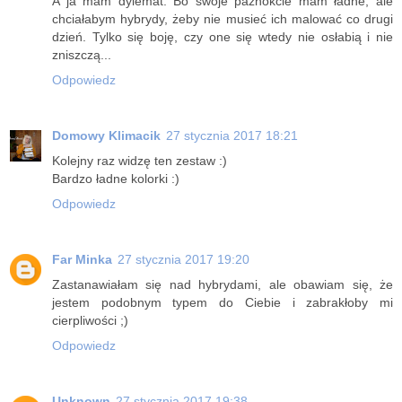
A ja mam dylemat. Bo swoje paznokcie mam ładne, ale
chciałabym hybrydy, żeby nie musieć ich malować co drugi
dzień. Tylko się boję, czy one się wtedy nie osłabią i nie
zniszczą...
Odpowiedz
Domowy Klimacik
27 stycznia 2017 18:21
Kolejny raz widzę ten zestaw :)
Bardzo ładne kolorki :)
Odpowiedz
Far Minka
27 stycznia 2017 19:20
Zastanawiałam się nad hybrydami, ale obawiam się, że
jestem podobnym typem do Ciebie i zabrakłoby mi
cierpliwości ;)
Odpowiedz
Unknown
27 stycznia 2017 19:38