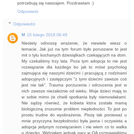
potrzebują się nawzajem. Pozdrawiam :)
Odpowiedz
Odpowiedzi
M
15 lutego 2018 06:49
Niestety odnoszę wrażenie, że niewiele wiesz o
temacie. Jak już na tym forum było poruszane to jest
mit o tylu kochanych dziesiątkach czekających na dom.
My czekaliśmy trzy lata. Poza tym adopcja to nie jest
rozwiązanie dla każdego bo jak to mówi psycholog
zajmująca się naszymi dziećmi i pracującą z rodzinami
adopcyjnych i zastępczym "z tymi dziećmi zawsze coś
jest nie tak". Trauma porzucenia i odrzucenia jest w
nich zawsze niezależnie od wieku. Moje dzieci mają to
w sobie mimo że chwili spotkania były niemowlakami.
Nie sądzę również, że kobieta która została mamą
biologiczną zrozumie problem niepłodności. To jest po
prostu trudne do wyobrażenia. Piszę tak ponieważ u
mnie przyczyna bezpłodności była jasna i oczywista a
adopcja jedynym rozwiązaniem i nie wiem co to walka
o dziecko. Widziałam jednak pary w OA rozmawialiśmy