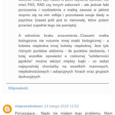
mieć FAS, RAD czy innych zaburzeń - ale jednak fakt
porzucenia i rozdzielenia z matką zawsze w jakimś
stopniu się na nim odbija i pozostawia swoje ślady w
psychice (nawet jeśli jest to niemowlę, które potem
przecież zupełnie tego nie pamięta).
A odnośnie braku zrozumienia...Czasami matka
biologiczna nie rozumie innej matki biologicznej - a
kobieta niepłodna innej kobiety niepłodnej. Jest tyle
różnych punktów widzenia - ile punktów siedzenia. I
tutaj wszelkie opowieści o rzekomej "solidarności
jajników" można włożyć między bajki - co widać
najwyraźniej chociażby na wszelkich mamowych,
niepłodnościowych i adopcyjnych forach oraz grupach
dyskusyjnych.
Odpowiedz
nieprzesłodzeni
14 lutego 2018 12:52
Poruszające... Nigdy nie miałam tego problemu. Mam