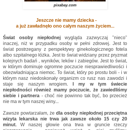
pixabay.com
Jeszcze nie mamy dziecka -
a już zawładnęło ono całym naszym życiem...
Świat
osob
y
niepłodnej
wygląda zazwyczaj "nieco"
inaczej, niż w przypadku osoby w pełni zdrowej. Jest to
świat postrzegany z perspektywy ginekologicznego fotela
albo szpitalnego łóżka. Jest to świat widziany przez pryzmat
kolejnych badań , wyników, leków i zabiegów. Jest to świat,
w którym dominuje ogromne poczucie niesprawiedliwości i
obezwładniająca niemoc. To świat, który po prostu boli - i w
którym nasz niedoskonały organizm co rusz nas zawodzi i
staje się naszym wrogiem.
I my w tym świecie
niepłodności również mamy poczucie, że zawiedliśmy
siebie i partnera
- choć nie powinno tak być, bo przecież
nie ma w tym naszej winy...
Zawsze powtarzałam, że
dla osoby niepłodnej przeciętna
wizyta lekarska nie trwa jak zawsze około 15 czy 20
minut.
W naszej głowie ona trwa w gruncie rzeczy