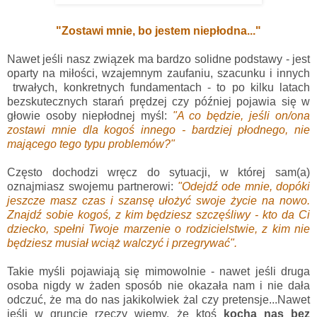
"Zostawi mnie, bo jestem niepłodna..."
Nawet jeśli nasz związek ma bardzo solidne podstawy - jest
oparty na miłości, wzajemnym zaufaniu, szacunku i innych
trwałych, konkretnych fundamentach - to po kilku latach
bezskutecznych starań prędzej czy później pojawia się w
głowie osoby niepłodnej myśl:
"A co będzie, jeśli on/ona
zostawi mnie dla kogoś innego - bardziej płodnego, nie
mającego tego typu problemów?"
Często dochodzi wręcz do sytuacji, w której sam(a)
oznajmiasz swojemu partnerowi:
"Odejdź ode mnie, dopóki
jeszcze masz czas i szansę ułożyć swoje życie na nowo.
Znajdź sobie kogoś, z kim będziesz szczęśliwy - kto da Ci
dziecko, spełni Twoje marzenie o rodzicielstwie, z kim nie
będziesz musiał wciąż walczyć i przegrywać".
Takie myśli pojawiają się mimowolnie - nawet jeśli druga
osoba nigdy w żaden sposób nie okazała nam i nie dała
odczuć, że ma do nas jakikolwiek żal czy pretensje...Nawet
jeśli w gruncie rzeczy wiemy, że ktoś
kocha nas bez