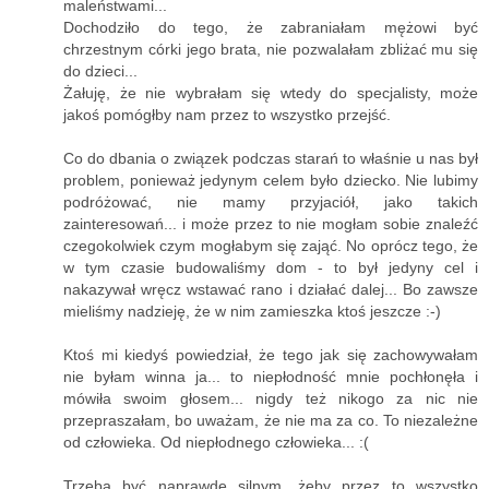
maleństwami...
Dochodziło do tego, że zabraniałam mężowi być
chrzestnym córki jego brata, nie pozwalałam zbliżać mu się
do dzieci...
Żałuję, że nie wybrałam się wtedy do specjalisty, może
jakoś pomógłby nam przez to wszystko przejść.
Co do dbania o związek podczas starań to właśnie u nas był
problem, ponieważ jedynym celem było dziecko. Nie lubimy
podróżować, nie mamy przyjaciół, jako takich
zainteresowań... i może przez to nie mogłam sobie znaleźć
czegokolwiek czym mogłabym się zająć. No oprócz tego, że
w tym czasie budowaliśmy dom - to był jedyny cel i
nakazywał wręcz wstawać rano i działać dalej... Bo zawsze
mieliśmy nadzieję, że w nim zamieszka ktoś jeszcze :-)
Ktoś mi kiedyś powiedział, że tego jak się zachowywałam
nie byłam winna ja... to niepłodność mnie pochłonęła i
mówiła swoim głosem... nigdy też nikogo za nic nie
przepraszałam, bo uważam, że nie ma za co. To niezależne
od człowieka. Od niepłodnego człowieka... :(
Trzeba być naprawdę silnym, żeby przez to wszystko