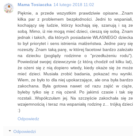
Mama Tosiaczka
14 lutego 2018 11:02
Pięknie, a przede wszystkim prawdziwie opisane...Znam
kilka par z problemem bezpłodności. Jedni to wspaniali,
kochający się ludzie, którzy kochają się, szanują i są ze
sobą. Mimo, iż nie mogą mieć dzieci, cieszą się sobą. Znam
jednak i takich, dla których posiadanie WŁASNEGO dziecka
to był priorytet i sens istnienia małżeństwa. Jedne pary się
rozeszły. Znam taką parę, w której facetowi bardzo zależało
na dziecku (poglądy rodzinne o "przedłużeniu rodu").
Powiedział swojej dziewczynie (z którą chodził od kilku lat),
że ożeni się z nią dopiero wtedy, kiedy okaże się że może
mieć dzieci. Musiała zrobić badania, pokazać mu wyniki.
Wiem, ze było to dla niej upokarzające, ale ona była bardzo
zakochana. Była gotowa nawet od razu zajść w ciąże,
byleby tylko się z nią ożenił. Po jakimś czasie i tak się
rozstali...Współczułam jej. Na szczęście zakochała się ze
wzajemnością i teraz ma wspaniałą rodzinę z... trójką dzieci
:)
Odpowiedz
Odpowiedzi