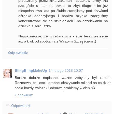
przeszliśmy przez kilka załamań i spadków formy. Na
szczęście u nas nie trwało to zbyt długo - bo już
niespełna dwa lata po ślubie stanęliśmy pod drzwiami
ośrodka adopcyjnego i bardzo szybko zaczęliśmy
koncentrować się na szkoleniach i na oczekiwaniu na
dziecko z serduszka.
Najważniejsze, że przetrwaliście - i że teraz jesteście
już o krok od spotkania z Waszym Szczęściem :)
Odpowiedz
BlingBlingMakeUp
14 lutego 2018 10:07
Bardzo dobrze napisane, wazne zebysmy byli razem.
Rozmowa, czulosci i drobne okazywanie milosci na co dzien
scala kazdy zwiazek i odsuwa problemy w cien <3
Odpowiedz
Odpowiedzi