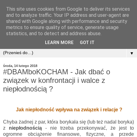
This site uses cookies from Google to deliver its services
and to analyze traffic. Your IP address and user-agent are
shared with Google along with performance and security
metrics to ensure quality of service, generate usage
statistics, and to detect and address abuse.
LEARN MORE
GOT IT
▼
środa, 14 lutego 2018
#DBAMboKOCHAM - Jak dbać o
związek w konfrontacji i walce z
niepłodnością ?
Jak niepłodność wpływa na związek i relacje ?
Chyba żadnej z par, która borykała się (lub też nadal boryka)
z
niepłodnością
- nie trzeba przekonywać, że jest to
ogromne obciążenie finansowe, fizyczne, a przede