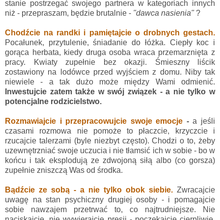
stanie postrzegać swojego partnera w kategoriach innych
niż - przepraszam, będzie brutalnie -
"dawca nasienia"
?
Chodźcie na randki i pamiętajcie o drobnych gestach.
Pocałunek, przytulenie, śniadanie do łóżka. Ciepły koc i
gorąca herbata, kiedy druga osoba wraca przemarznięta z
pracy. Kwiaty zupełnie bez okazji. Śmieszny liścik
zostawiony na lodówce przed wyjściem z domu. Niby tak
niewiele - a tak dużo może między Wami odmienić.
Inwestujcie zatem także w swój związek - a nie tylko w
potencjalne rodzicielstwo.
Rozmawiajcie i przepracowujcie swoje emocje
-
a jeśli
czasami rozmowa nie pomoże to płaczcie, krzyczcie i
rzucajcie talerzami (byle niezbyt często). Chodzi o to, żeby
uzewnętrzniać swoje uczucia i nie tłamsić ich w sobie - bo w
końcu i tak eksplodują ze zdwojoną siłą albo (co gorsza)
zupełnie zniszczą Was od środka.
Bądźcie ze sobą - a nie tylko obok siebie.
Zwracajcie
uwagę na stan psychiczny drugiej osoby - i pomagajcie
sobie nawzajem przetrwać to, co najtrudniejsze. Nie
naciskajcie, nie wywierajcie presji - poczekajcie cierpliwie,