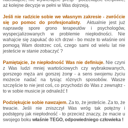
aż kolejne decyzje w pełni w Was dojrzeją.
Jeśli nie radzicie sobie we własnym zakresie - zwróćcie
się po pomoc do profesjonalisty
.
Aktualnie jest już
naprawdę spore grono terapeutów i psychologów,
wyspecjalizowanych w problemie niepłodności. Nie
wahajcie się zapukać do ich drzwi - bo może to właśnie oni
pomogą Wam dostrzec coś, czego sami od wielu lat nie
jesteście w stanie zobaczyć ?
Pamiętajcie, że niepłodność Was nie definiuje.
Nie czyni
z Was ludzi mniej wartościowych czy wybrakowanych,
gorszego męża ani gorszej żon
y
- a sens swojemu życiu
możecie nadać na tysiąc różnych sposobów. Wasze
szczęście to nie jest coś, co przychodzi do Was z zewnątrz -
to w sobie musicie je odnaleźć
!
Podziękujcie sobie nawzajem.
Za to, że jesteście. Za to, że
trwacie. Jeśli nie zniszczył Was wróg tak potężny i
podstępny jak niepłodność - to przecież znaczy, że macie u
swojego boku
właśnie TEGO, odpowiedniego człowieka !