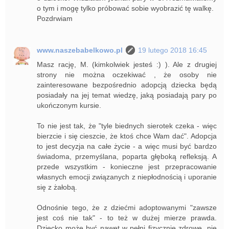
o tym i mogę tylko próbować sobie wyobrazić tę walkę.
Pozdrwiam
www.naszebabelkowo.pl
19 lutego 2018 16:45
Masz rację, M. (kimkolwiek jesteś :) ). Ale z drugiej
strony nie można oczekiwać , że osoby nie
zainteresowane bezpośrednio adopcją dziecka będą
posiadały na jej temat wiedzę, jaką posiadają pary po
ukończonym kursie.
To nie jest tak, że "tyle biednych sierotek czeka - więc
bierzcie i się cieszcie, że ktoś chce Wam dać". Adopcja
to jest decyzja na całe życie - a więc musi być bardzo
świadoma, przemyślana, poparta głęboką refleksją. A
przede wszystkim - konieczne jest przepracowanie
własnych emocji związanych z niepłodnością i uporanie
się z żałobą.
Odnośnie tego, że z dziećmi adoptowanymi "zawsze
jest coś nie tak" - to też w dużej mierze prawda.
Dziecko może być nawet w pełni fizycznie zdrowe, nie