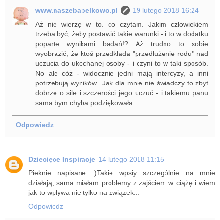
www.naszebabelkowo.pl
19 lutego 2018 16:24
Aż nie wierzę w to, co czytam. Jakim człowiekiem
trzeba być, żeby postawić takie warunki - i to w dodatku
poparte wynikami badań!? Aż trudno to sobie
wyobrazić, że ktoś przedkłada "przedłużenie rodu" nad
uczucia do ukochanej osoby - i czyni to w taki sposób.
No ale cóż - widocznie jedni mają intercyzy, a inni
potrzebują wyników...Jak dla mnie nie świadczy to zbyt
dobrze o sile i szczerości jego uczuć - i takiemu panu
sama bym chyba podziękowała...
Odpowiedz
Dziecięce Inspiracje
14 lutego 2018 11:15
Pieknie napisane :)Takie wpsiy szczególnie na mnie
działają, sama miałam problemy z zajściem w ciążę i wiem
jak to wpływa nie tylko na związek...
Odpowiedz