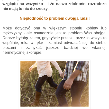
względu na wszystko - i że nasze zdolności rozrodcze
nie mają tu nic do rzeczy...
Niepłodność to problem dwojga ludzi !
Może dotyczyć ona w większym stopniu kobiety lub
mężczyzny - ale ostatecznie jest to problem Was obojga.
Dobrze b
y
łob
y
zatem, gdyb
y
ście przeszli przez to wszystko
wspólnie, ręka w rękę - zamiast odwracać się do siebie
plecami i zamykać jeszcze bardziej we własnej,
hermetycznej skorupie.