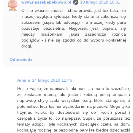
www.naszebabelkowo.pl
19 lutego 2018 16:31
O i to właśnie chodzi - choć prawda jest też taka, że
inaczej wygląda sytuacja, kiedy starania zakończą się
sukcesem (ciążą lub adopcją) - a inaczej kiedy para
pozostaje bezdzietna. Najgorzej, jeśli pojawia się
między małżonkami jakaś zasadnicza różnica
poglądów - i nie są zgodni co do wyboru konkretnej
drogi.
Odpowiedz
Amura
14 lutego 2018 12:46
Hej :) Fajnie, że napisałaś taki post. Ja mam to szczęście,
że zostałam mamą, ale jestem kobietą pełną empatii i
naprawdę chylę czoła wszystkim parą, które starają się o
potomstwo, lecz los nie wychodzi im na przeciw. Mogę tylko
trzymać kciuki, by dostosowali się do Twoich porad i
czerpali z życia to, co najlepsze. Super, że poruszasz też
tematy adopcji, tyle kochanych dzieciątek czeka na dom,
kochającą rodzinę, te bezpłodne pary i te biedne dzieciaczki