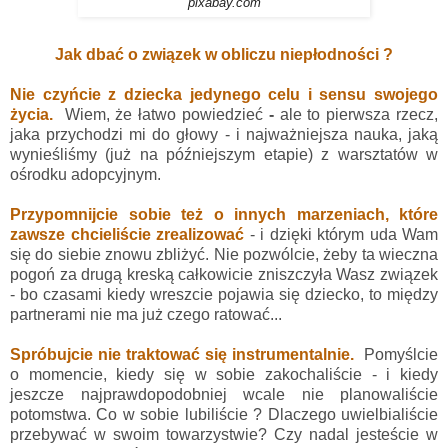
pixabay.com
Jak dbać o związek w obliczu niepłodności ?
Nie czyńcie z dziecka jed
y
nego celu i sensu swojego
życia.
Wiem, że łatwo powiedzieć
-
ale to pierwsza rzecz,
jaka przychodzi mi do głowy - i najważniejsza nauka, jaką
wynieśliśmy (już na późniejszym etapie) z warsztatów w
ośrodku adopcyjnym.
Przypomnijcie sobie też o innych marzeniach, które
zawsze chcieliście zrealizować
- i dzięki którym uda Wam
się do siebie znowu zbliżyć. Nie pozwólcie, żeby ta wieczna
pogoń za drugą kreską całkowicie zniszczyła Wasz związek
- bo czasami kiedy wreszcie pojawia się dziecko, to między
partnerami nie ma już czego ratować...
Spróbujcie nie traktować się instrumentalnie.
Pomyślcie
o momencie, kiedy się w sobie zakochaliście - i kiedy
jeszcze najprawdopodobniej wcale nie planowaliście
potomstwa. Co w sobie lubiliście ? Dlaczego uwielbialiście
przebywać w swoim towarzystwie? Czy nadal jesteście w