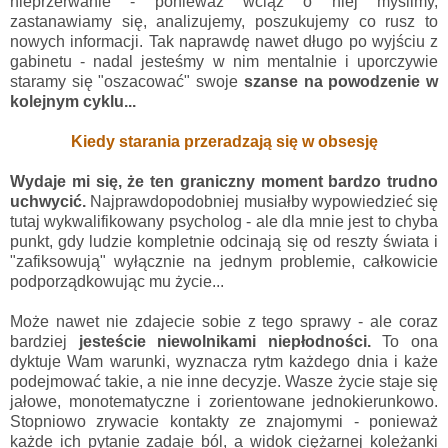
nieprzerwanie - ponieważ wciąż o niej myślimy,
zastanawiamy się, analizujemy, poszukujemy co rusz to
nowych informacji. Tak naprawdę nawet długo po wyjściu z
gabinetu - nadal jesteśmy w nim mentalnie i uporczywie
staramy się "oszacować" swoje
szanse na powodzenie w
kolejnym cyklu...
Kied
y
starania przeradzają się w obsesję
Wydaje mi się, że ten graniczny moment bardzo trudno
uchwycić.
Najprawdopodobniej musiałby wypowiedzieć się
tutaj wykwalifikowany psycholog - ale dla mnie jest to chyba
punkt, gdy ludzie kompletnie odcinają się od reszty świata i
"zafiksowują" wyłącznie na jednym problemie, całkowicie
podporządkowując mu życie...
Może nawet nie zdajecie sobie z tego sprawy - ale coraz
bardziej
jesteście niewolnikami niepłodności.
To ona
dyktuje Wam warunki, wyznacza rytm każdego dnia i każe
podejmować takie, a nie inne decyzje. Wasze życie staje się
jałowe, monotematyczne i zorientowane jednokierunkowo.
Stopniowo zrywacie kontakty ze znajomymi - ponieważ
każde ich pytanie zadaje ból, a widok ciężarnej koleżanki